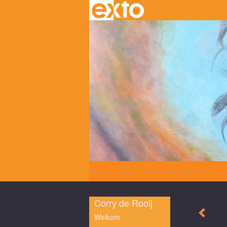
Beheer je site
of
maak een gratis account 
Corry de Rooij
Welkom