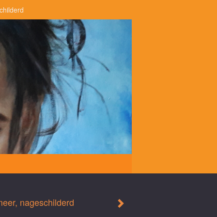
childerd
eer, nageschilderd