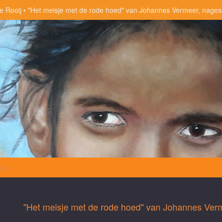
e Rooij
"Het meisje met de rode hoed" van Johannes Vermeer, nages
aan
.
"Het meisje met de rode hoed" van Johannes Verm