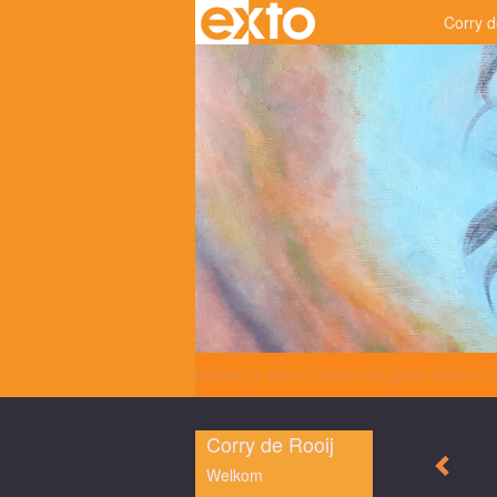
Corry d
Beheer je site
of
maak een gratis account 
Corry de Rooij
Welkom