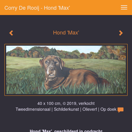
Corry De Rooij - Hond 'Max'
Tog
navi
Hond 'Max'
40 x 100 cm, © 2019, verkocht
Tweedimensionaal | Schilderkunst | Olieverf | Op doek
Hond 'Max', geschilderd in opdracht