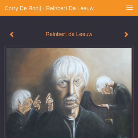
Corry De Rooij - Reinbert De Leeuw
Tog
navi
Reinbert de Leeuw